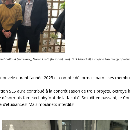
et Collaud (secrétaire), Marco Crotti (trésorier), Prof. Dirk Morschett, Dr Sylvie Fasel Berger (Prési
 renouvelé durant l’année 2025 et compte désormais parmi ses membres
ion SES aura contribué à la concrétisation de trois projets, octroyé l
e désormais fameux babyfoot de la faculté! Soit dit en passant, le C
 d’étudiant.es! Mais moulinets interdits!