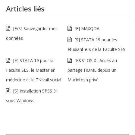
Articles liés
[E/S] Sauvegarder mes
[E] MAXQDA
données
[S] STATA 19 pour les
étudiant-e-s de la Faculté SES
[E] STATA 19 pour la
[E&S] OS X : Accès au
Faculté SES, le Master en
partage HOME depuis un
médecine et le Travail social
Macintosh privé
[S] Installation SPSS 31
sous Windows