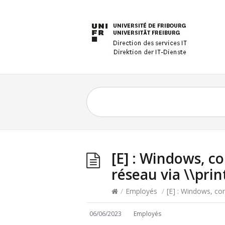
[E] : Windows, 
réseau via \\prin
/
Employés
/
[E] : Windows, co
06/06/2023
Employés