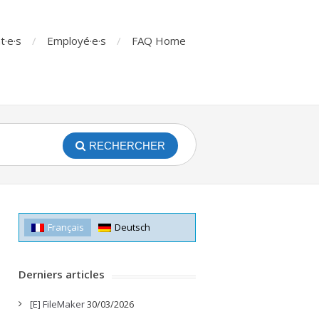
t·e·s
Employé·e·s
FAQ Home
RECHERCHER
Français
Deutsch
Derniers articles
[E] FileMaker
30/03/2026