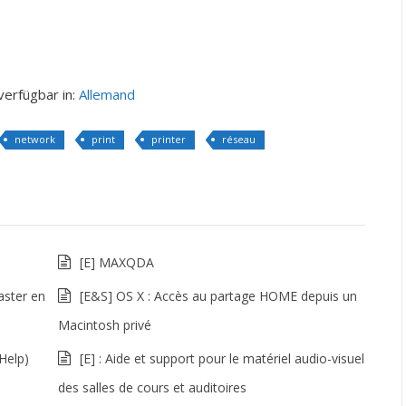
 verfügbar in:
Allemand
network
print
printer
réseau
[E] MAXQDA
aster en
[E&S] OS X : Accès au partage HOME depuis un
Macintosh privé
Help)
[E] : Aide et support pour le matériel audio-visuel
des salles de cours et auditoires