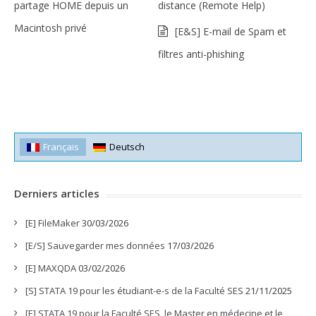
partage HOME depuis un
distance (Remote Help)
Macintosh privé
[E&S] E-mail de Spam et
filtres anti-phishing
Français
Deutsch
Derniers articles
[E] FileMaker
30/03/2026
[E/S] Sauvegarder mes données
17/03/2026
[E] MAXQDA
03/02/2026
[S] STATA 19 pour les étudiant-e-s de la Faculté SES
21/11/2025
[E] STATA 19 pour la Faculté SES, le Master en médecine et le