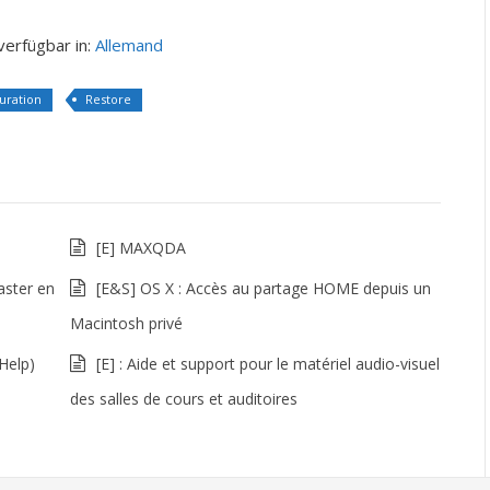
 verfügbar in:
Allemand
uration
Restore
[E] MAXQDA
aster en
[E&S] OS X : Accès au partage HOME depuis un
Macintosh privé
Help)
[E] : Aide et support pour le matériel audio-visuel
des salles de cours et auditoires