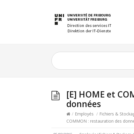
[E] HOME et COM
données
/
Employés
/
Fichiers & Stocka
COMMON : restauration des donn