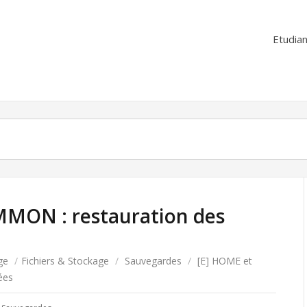
Etudian
MON : restauration des
ge
/
Fichiers & Stockage
/
Sauvegardes
/
[E] HOME et
ées