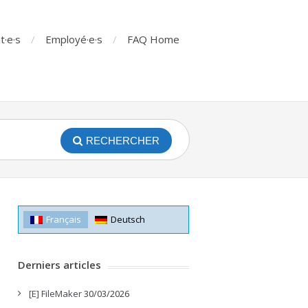
t·e·s
Employé·e·s
FAQ Home
RECHERCHER
Français
Deutsch
Derniers articles
[E] FileMaker
30/03/2026