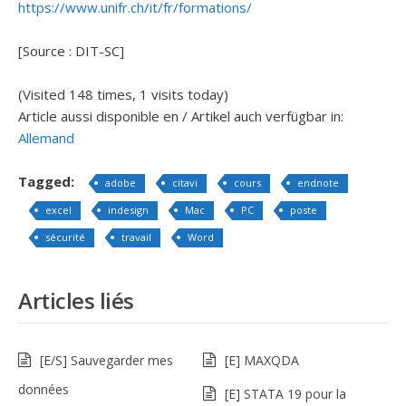
https://www.unifr.ch/it/fr/formations/
[Source : DIT-SC]
(Visited 148 times, 1 visits today)
Article aussi disponible en / Artikel auch verfügbar in:
Allemand
Tagged:
adobe
citavi
cours
endnote
excel
indesign
Mac
PC
poste
sécurité
travail
Word
Articles liés
[E/S] Sauvegarder mes
[E] MAXQDA
données
[E] STATA 19 pour la