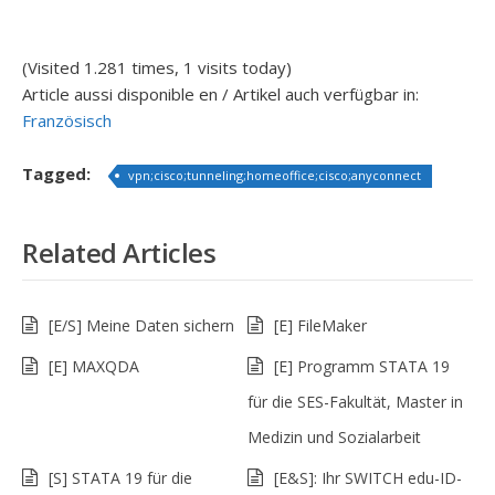
(Visited 1.281 times, 1 visits today)
Article aussi disponible en / Artikel auch verfügbar in:
Französisch
Tagged:
vpn;cisco;tunneling;homeoffice;cisco;anyconnect
Related Articles
[E/S] Meine Daten sichern
[E] FileMaker
[E] MAXQDA
[E] Programm STATA 19
für die SES-Fakultät, Master in
Medizin und Sozialarbeit
[S] STATA 19 für die
[E&S]: Ihr SWITCH edu-ID-