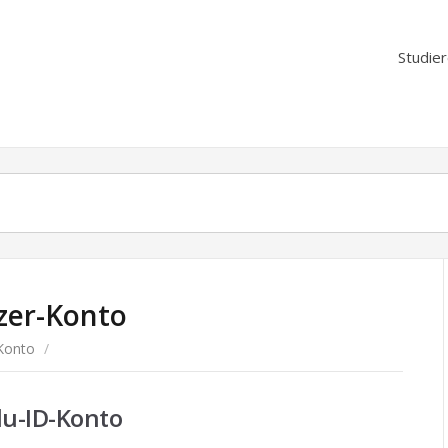
Studie
zer-Konto
Konto
/
du-ID-Konto