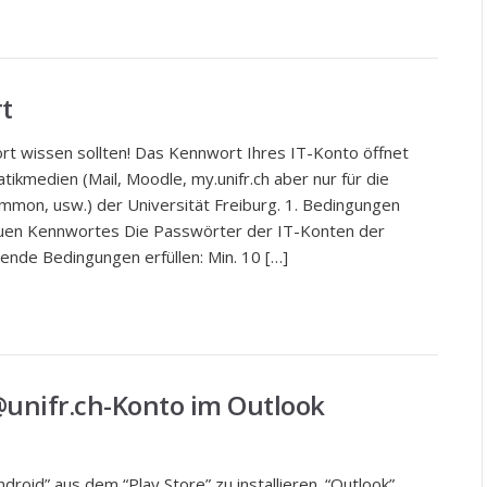
t
rt wissen sollten! Das Kennwort Ihres IT-Konto öffnet
tikmedien (Mail, Moodle, my.unifr.ch aber nur für die
mon, usw.) der Universität Freiburg. 1. Bedingungen
uen Kennwortes Die Passwörter der IT-Konten der
ende Bedingungen erfüllen: Min. 10 […]
@unifr.ch-Konto im Outlook
droid” aus dem “Play Store” zu installieren. “Outlook”